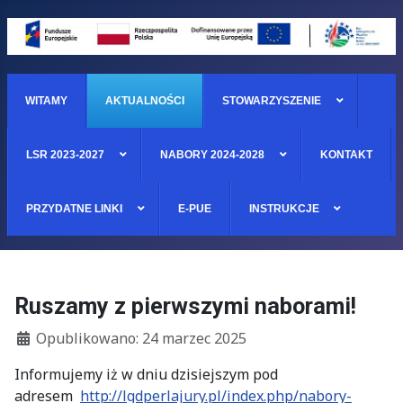
WITAMY
AKTUALNOŚCI
STOWARZYSZENIE
LSR 2023-2027
NABORY 2024-2028
KONTAKT
PRZYDATNE LINKI
E-PUE
INSTRUKCJE
Ruszamy z pierwszymi naborami!
Szczegóły
Opublikowano: 24 marzec 2025
Informujemy iż w dniu dzisiejszym pod
adresem
http://lgdperlajury.pl/index.php/nabory-