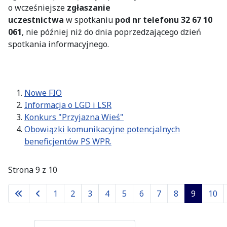
o wcześniejsze
zgłaszanie
uczestnictwa
w spotkaniu
pod nr telefonu 32 67 10
061
, nie później niż do dnia poprzedzającego dzień
spotkania informacyjnego.
Nowe FIO
Informacja o LGD i LSR
Konkurs "Przyjazna Wieś"
Obowiązki komunikacyjne potencjalnych
beneficjentów PS WPR.
Strona 9 z 10
1
2
3
4
5
6
7
8
9
10